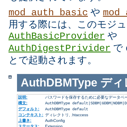
や
mod_auth_basic
mod_
用する際には、このモジュ
や
AuthBasicProvider
で
AuthDigestPrivider
とで起動されます。
AuthDBMType
ディ
説明:
パスワードを保存するために必要なデータベー
構文:
AuthDBMType default|SDBM|GDBM|NDBM|D
デフォルト:
AuthDBMType default
コンテキスト:
ディレクトリ, .htaccess
上書き:
AuthConfig
ステータス:
Extension