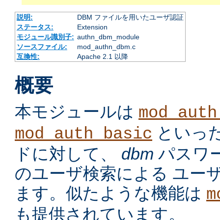
説明:
DBM ファイルを用いたユーザ認証
ステータス:
Extension
モジュール識別子:
authn_dbm_module
ソースファイル:
mod_authn_dbm.c
互換性:
Apache 2.1 以降
概要
本モジュールは
mod_auth
といっ
mod_auth_basic
ドに対して、
dbm
パスワ
のユーザ検索による ユー
ます。似たような機能は
m
も提供されています。