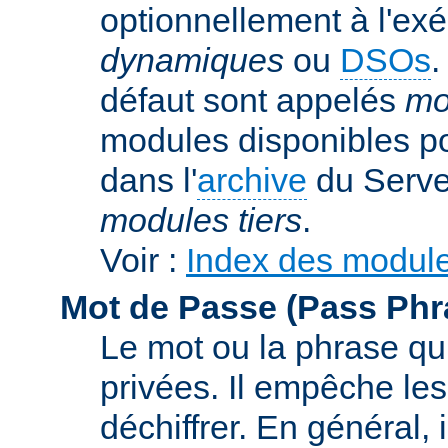
optionnellement à l'ex
dynamiques
ou
DSOs
.
défaut sont appelés
mo
modules disponibles p
dans l'
archive
du Serve
modules tiers
.
Voir :
Index des modul
Mot de Passe (Pass Phr
Le mot ou la phrase qui
privées. Il empêche les
déchiffrer. En général, 