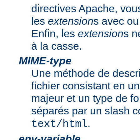
directives Apache, vou
les
extension
s avec ou 
Enfin, les
extension
s n
à la casse.
MIME-type
Une méthode de descrip
fichier consistant en u
majeur et un type de f
séparés par un slash
.
text/html
env-variable