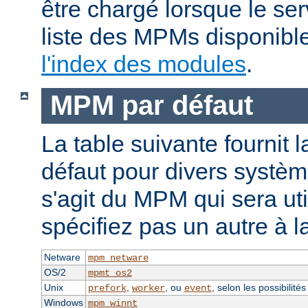
être chargé lorsque le se
liste des MPMs disponible
l'index des modules
.
MPM par défaut
La table suivante fournit 
défaut pour divers système
s'agit du MPM qui sera uti
spécifiez pas un autre à l
Netware
mpm_netware
OS/2
mpmt_os2
Unix
,
, ou
, selon les possibilité
prefork
worker
event
Windows
mpm_winnt