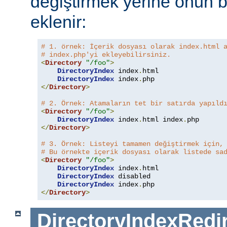
değiştirmek yerine onun b
eklenir:
# 1. örnek: İçerik dosyası olarak index.html 
# index.php'yi ekleyebilirsiniz.
<
Directory
"/foo"
>
DirectoryIndex
 index
.
html

DirectoryIndex
 index
.
</
Directory
>
# 2. Örnek: Atamaların tet bir satırda yapıld
<
Directory
"/foo"
>
DirectoryIndex
 index
.
html index
.
</
Directory
>
# 3. Örnek: Listeyi tamamen değiştirmek için,
# Bu örnekte içerik dosyası olarak listede sa
<
Directory
"/foo"
>
DirectoryIndex
 index
.
html

DirectoryIndex
 disabled

DirectoryIndex
 index
.
</
Directory
>
DirectoryIndexRedi