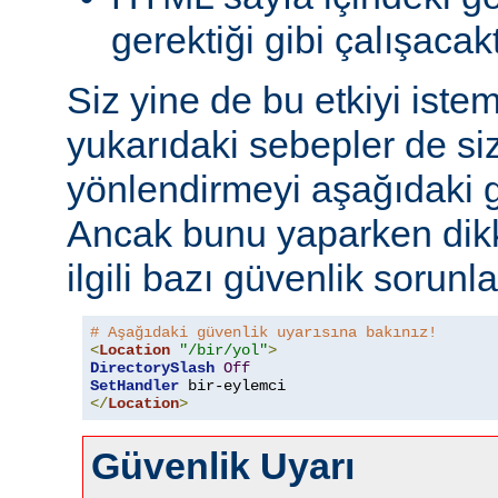
gerektiği gibi çalışacakt
Siz yine de bu etkiyi iste
yukarıdaki sebepler de si
yönlendirmeyi aşağıdaki gi
Ancak bunu yaparken dikk
ilgili bazı güvenlik sorunlar
# Aşağıdaki güvenlik uyarısına bakınız!
<
Location
"/bir/yol"
>
DirectorySlash
Off
SetHandler
 bir-eylemci
</
Location
>
Güvenlik Uyarı