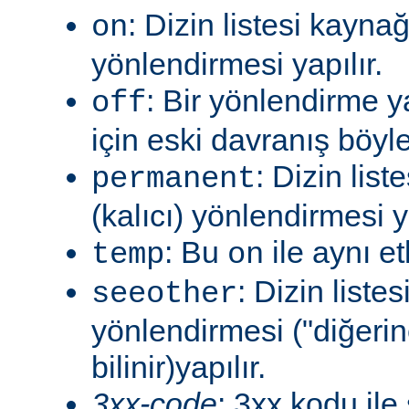
: Dizin listesi kayna
on
yönlendirmesi yapılır.
: Bir yönlendirme 
off
için eski davranış böyle
: Dizin lis
permanent
(kalıcı) yönlendirmesi ya
: Bu
ile aynı et
temp
on
: Dizin liste
seeother
yönlendirmesi ("diğerin
bilinir)yapılır.
3xx-code
: 3xx kodu ile