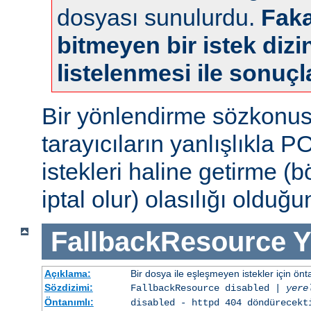
dosyası sunulurdu.
Faka
bitmeyen bir istek dizin
listelenmesi ile sonuçl
Bir yönlendirme sözkonu
tarayıcıların yanlışlıkla 
istekleri haline getirme (
iptal olur) olasılığı olduğ
FallbackResource
Y
Açıklama:
Bir dosya ile eşleşmeyen istekler için ön
Sözdizimi:
FallbackResource disabled |
yere
Öntanımlı:
disabled - httpd 404 döndürecekt