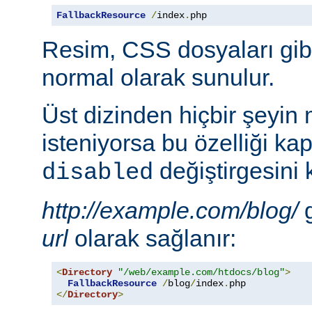
FallbackResource
/
index
.
php
Resim, CSS dosyaları gib
normal olarak sunulur.
Üst dizinden hiçbir şeyin
isteniyorsa bu özelliği ka
değiştirgesini 
disabled
http://example.com/blog/
g
url
olarak sağlanır:
<
Directory
"/web/example.com/htdocs/blog"
>
FallbackResource
/
blog
/
index
.
</
Directory
>