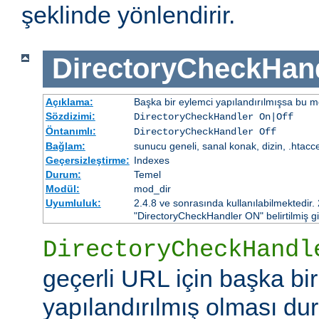
şeklinde yönlendirir.
DirectoryCheckHan
Açıklama:
Başka bir eylemci yapılandırılmışsa bu mo
Sözdizimi:
DirectoryCheckHandler On|Off
Öntanımlı:
DirectoryCheckHandler Off
Bağlam:
sunucu geneli, sanal konak, dizin, .htacc
Geçersizleştirme:
Indexes
Durum:
Temel
Modül:
mod_dir
Uyumluluk:
2.4.8 ve sonrasında kullanılabilmektedir.
"DirectoryCheckHandler ON" belirtilmiş gi
DirectoryCheckHandl
geçerli URL için başka bi
yapılandırılmış olması d