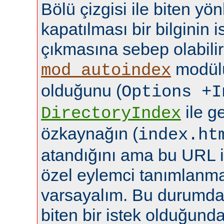
Bölü çizgisi ile biten yö
kapatılması bir bilginin
çıkmasına sebep olabilir
modülü
mod_autoindex
olduğunu (
Options +I
ile ge
DirectoryIndex
özkaynağın (
index.ht
atandığını ama bu URL i
özel eylemci tanımlanma
varsayalım. Bu durumda b
biten bir istek olduğund