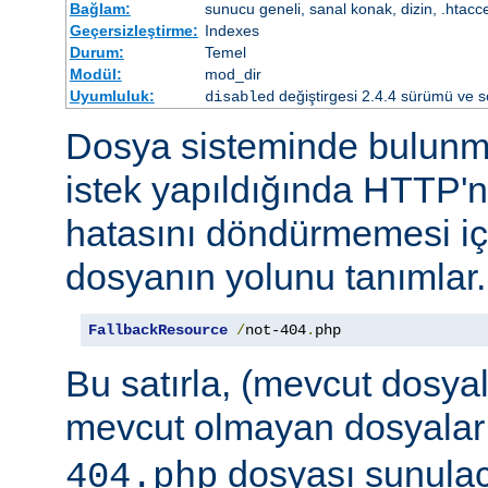
Bağlam:
sunucu geneli, sanal konak, dizin, .htacc
Geçersizleştirme:
Indexes
Durum:
Temel
Modül:
mod_dir
Uyumluluk:
değiştirgesi 2.4.4 sürümü ve so
disabled
Dosya sisteminde bulunma
istek yapıldığında HTTP'n
hatasını döndürmemesi iç
dosyanın yolunu tanımlar.
FallbackResource
/
not-404
.
php
Bu satırla, (mevcut dosya
mevcut olmayan dosyalar
dosyası sunulaca
404.php