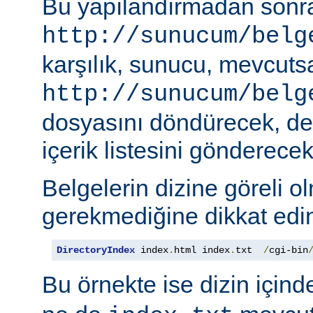
Bu yapılandırmadan sonra
http://sunucum/belg
karşılık, sunucu, mevcuts
http://sunucum/belg
dosyasını döndürecek, deği
içerik listesini gönderecekt
Belgelerin dizine göreli o
gerekmediğine dikkat edin
DirectoryIndex
 index
.
html index
.
txt  
/
cgi-bin
Bu örnekte ise dizin için