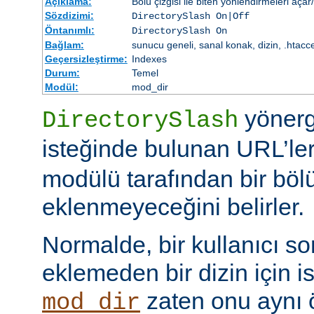
Açıklama:
Bölü çizgisi ile biten yönlendirmeleri açar
Sözdizimi:
DirectorySlash On|Off
Öntanımlı:
DirectorySlash On
Bağlam:
sunucu geneli, sanal konak, dizin, .htacc
Geçersizleştirme:
Indexes
Durum:
Temel
Modül:
mod_dir
yönerge
DirectorySlash
isteğinde bulunan URL’le
modülü tarafından bir bölü
eklenmeyeceğini belirler.
Normalde, bir kullanıcı son
eklemeden bir dizin için i
zaten onu aynı
mod_dir