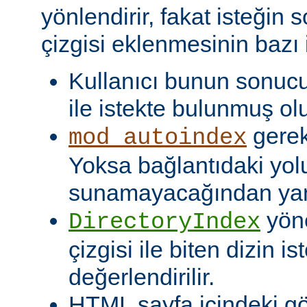
yönlendirir, fakat isteğin 
çizgisi eklenmesinin bazı i
Kullanıcı bunun sonuc
ile istekte bulunmuş olu
gerekt
mod_autoindex
Yoksa bağlantıdaki yol
sunamayacağından yanlı
yöne
DirectoryIndex
çizgisi ile biten dizin ist
değerlendirilir.
HTML sayfa içindeki gö