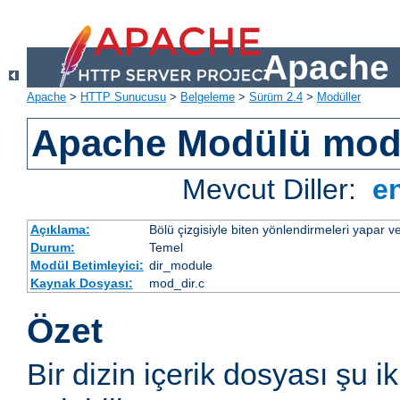
Apache 
Apache
>
HTTP Sunucusu
>
Belgeleme
>
Sürüm 2.4
>
Modüller
Apache Modülü mod
Mevcut Diller:
e
Açıklama:
Bölü çizgisiyle biten yönlendirmeleri yapar ve
Durum:
Temel
Modül Betimleyici:
dir_module
Kaynak Dosyası:
mod_dir.c
Özet
Bir dizin içerik dosyası şu i