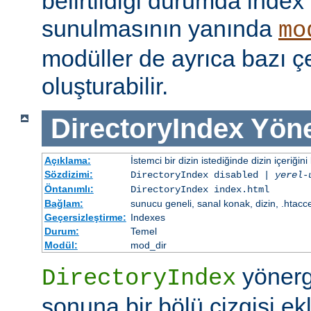
belirtildiği durumda index
sunulmasının yanında
mo
modüller de ayrıca bazı çe
oluşturabilir.
DirectoryIndex
Yöne
Açıklama:
İstemci bir dizin istediğinde dizin içeriğini l
Sözdizimi:
DirectoryIndex disabled |
yerel-
Öntanımlı:
DirectoryIndex index.html
Bağlam:
sunucu geneli, sanal konak, dizin, .htacc
Geçersizleştirme:
Indexes
Durum:
Temel
Modül:
mod_dir
yönerge
DirectoryIndex
sonuna bir bölü çizgisi ek