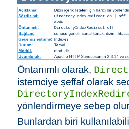
Açıklama:
Dizin içerik listeleri için harici bir yönlend
Sözdizimi:
DirectoryIndexRedirect on | off 
kodu
Öntanımlı:
DirectoryIndexRedirect off
Bağlam:
sunucu geneli, sanal konak, dizin, .htacc
Geçersizleştirme:
Indexes
Durum:
Temel
Modül:
mod_dir
Uyumluluk:
Apache HTTP Sunucusunun 2.3.14 ve sonr
Öntanımlı olarak,
Direct
istemciye şeffaf olarak se
DirectoryIndexRedir
yönlendirmeye sebep olur
Bunlardan biri kullanılabili