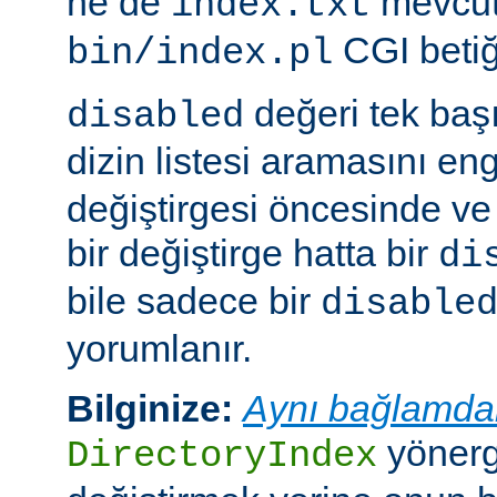
ne de
mevcut
index.txt
CGI betiği
bin/index.pl
değeri tek ba
disabled
dizin listesi aramasını eng
değiştirgesi öncesinde v
bir değiştirge hatta bir
di
bile sadece bir
disable
yorumlanır.
Bilginize:
Aynı bağlamda
yönerge
DirectoryIndex